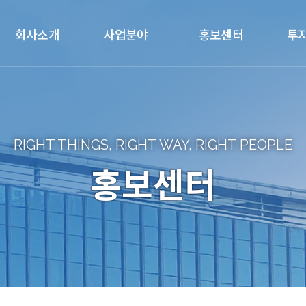
회사소개
사업분야
홍보센터
투
인사말
디스플레이
공지사항
공시
회사개요
임대서비스
보도자료
재무
회사연혁
윤리경영
내부
RIGHT THINGS, RIGHT WAY, RIGHT PEOPLE
경영이념
분쟁광물정책
공고
홍보센터
조직도
갤러리
CI소개
자료실
찾아오시는 길
온라인 문의