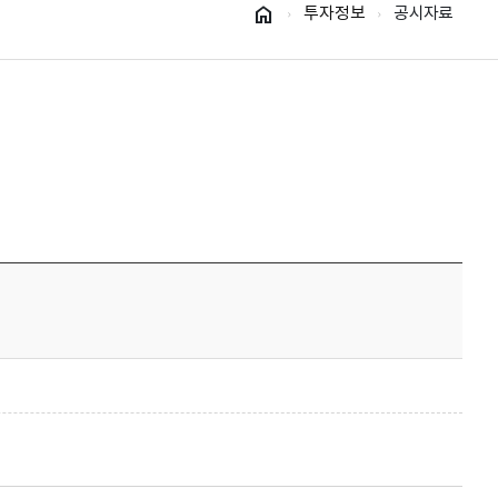
home
투자정보
공시자료
arrow_forward_ios
arrow_forward_ios