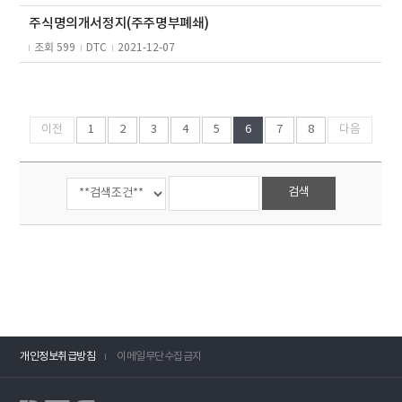
주식명의개서정지(주주명부폐쇄)
조회 599
DTC
2021-12-07
이전
1
2
3
4
5
6
7
8
다음
검색
개인정보취급방침
이메일무단수집금지