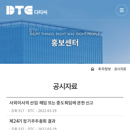
RIGHT THINGS, RIGHT WAY, RIGHT PEOPLE
홍보센터
home
투자정보
공시자료
arrow_forward_ios
arrow_forward_ios
공시자료
사외이사의 선임·해임 또는 중도퇴임에 관한 신고
조회 517
DTC
2022-03-29
제24기 정기주주총회 결과
조회 532
DTC
2022-03-29